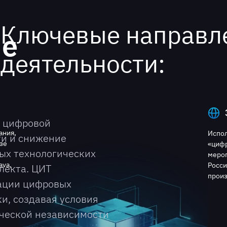
Ключевые направл
ые
деятельности:
е цифровой
ания,
Испо
и и снижение
зе
«цифр
ых технологических
мероп
ava,
Росси
лекта. ЦИТ
произ
рации цифровых
и, создавая условия
ческой независимости