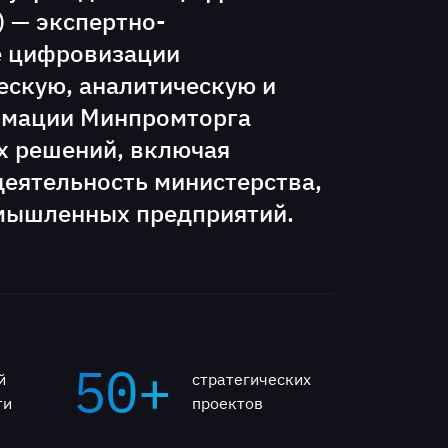
 — экспертно-
е цифровизации
скую, аналитическую и
рмации Минпромторга
х решений, включая
деятельность министерства,
омышленных предприятий.
50+
й
стратегических
ти
проектов