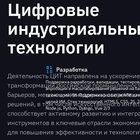
Цифровые
индустриальн
технологии
Разработка
Деятельность ЦИТ направлена на ускорени
Поддержка разработки, валидации, тестиров
трансформации российской промышленност
апробации и масштабирования решений на ба
барьеров, мешающих внедрению современн
технологий ИИ. Поддержка развития АПК для
целей ИИ. Стек технологий: HTML5, CSS, JS, J
решений, в том числе искусственного интел
Node.js, Python, Django, Vue 2/3
способствует активному развитию и интег
инструментов в ключевые отрасли экономик
для повышения эффективности и технологи