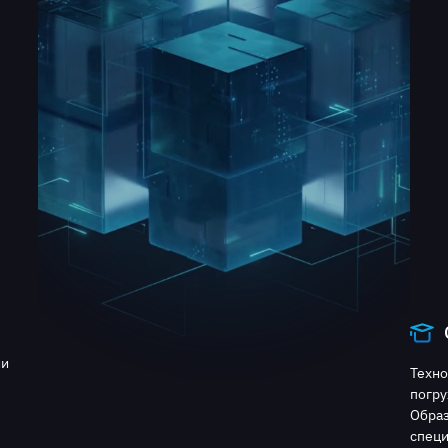
ии
Техно
погру
Образ
специ