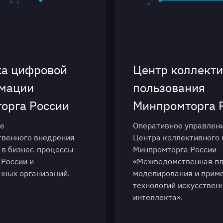
а цифровой
Центр коллекти
мации
пользования
орга России
Минпромторга 
е
Оперативное управлени
твенного внедрения
Центра коллективного 
 в бизнес-процессы
Минпромторга России
России и
«Межведомственная п
нных организаций.
моделирования и прим
технологий искусствен
интеллекта».