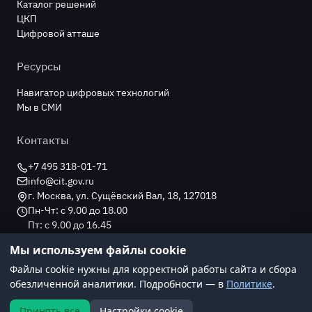
Каталог решений
ЦКП
Цифровой атташе
Ресурсы
Навигатор цифровых технологий
Мы в СМИ
Контакты
+7 495 318-01-71
info@cit.gov.ru
г. Москва, ул. Сущёвский Вал, 18, 127018
Пн-Чт: с 9.00 до 18.00
Пт: с 9.00 до 16.45
Мы используем файлы cookie
Файлы cookie нужны для корректной работы сайта и сбора
Политика конфиденциальности
обезличенной аналитики. Подробности — в
Политике
.
© 2026 Цифровые индустриальные технологии
Принять все
Настройки cookie