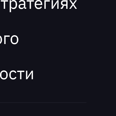
стратегиях
ого
ости