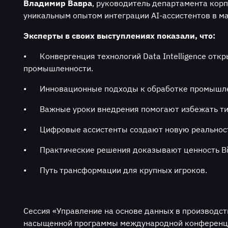
Владимир Вавра
, руководитель департамента кор
уникальным опытом интеграции AI-ассистентов в м
Эксперты в своих выступлениях показали, что:
•
Конвергенция технологий Data Intelligence от
промышленности.
•
Инновационные подходы к обработке промышле
•
Важные уроки внедрения помогают избежать т
•
Цифровые ассистенты создают новую реальност
•
Практические решения доказывают ценность Big
•
Путь трансформации для крупных игроков.
Сессия «Управление на основе данных в производс
насыщенной программы международной конференци