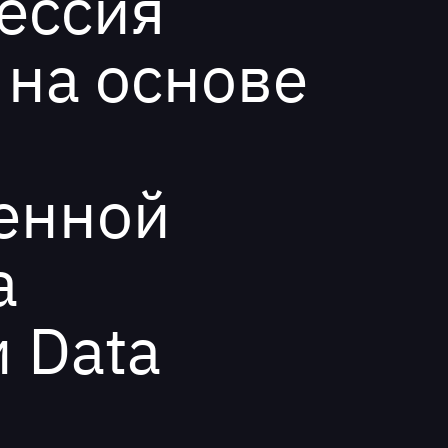
ессия
 на основе
енной
а
 Data