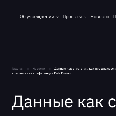
Об учреждении
Проекты
Новости
П
Главная
Новости
Данные как стратегия: как прошла сесс
компании» на конференции Data Fusion
Данные как с