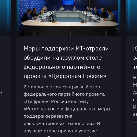
Меры поддержки ИТ-отрасли
К
обсудили на круглом столе
з
федерального партийного
т
проекта «Цифровая Россия»
Н
М
27 июля состоялся круглый стол
д
?
федерального партийного проекта
с
«Цифровая Россия» на тему
И
«Региональные и федеральные меры
а
поддержки развития
т
информационных технологий». В
круглом столе приняли участие