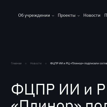
Об учреждении
Проекты
Новости
П
Главная
Новости
ФЦПР ИИ и РЦ «Плинор» подписали согл
ФЦПР ИИ и 
«Плинор» по