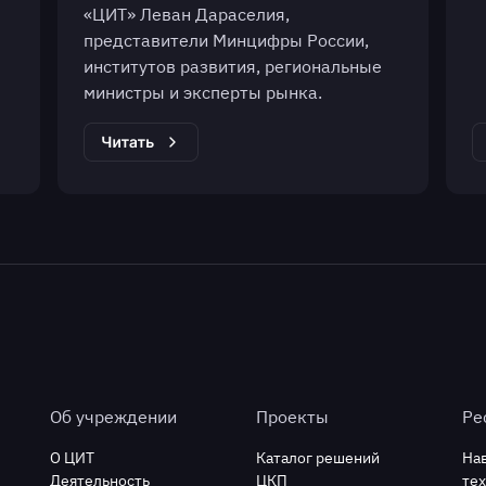
«ЦИТ» Леван Дараселия,
представители Минцифры России,
институтов развития, региональные
министры и эксперты рынка.
Об учреждении
Проекты
Ре
О ЦИТ
Каталог решений
На
Деятельность
ЦКП
те