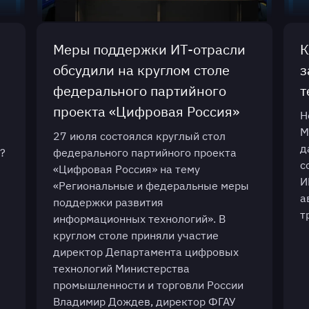
Меры поддержки ИТ-отрасли
К
обсудили на круглом столе
з
федерального партийного
т
проекта «Цифровая Россия»
Н
М
27 июля состоялся круглый стол
д
?
федерального партийного проекта
с
«Цифровая Россия» на тему
И
«Региональные и федеральные меры
а
поддержки развития
т
информационных технологий». В
круглом столе приняли участие
директор Департамента цифровых
технологий Министерства
промышленности и торговли России
Владимир Дождев, директор ФГАУ