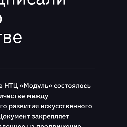
о
тве
е НТЦ «Модуль» состоялось
ничестве между
о развития искусственного
Документ закрепляет
авленное на продвижение